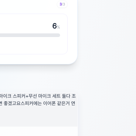
3
/3
7
%