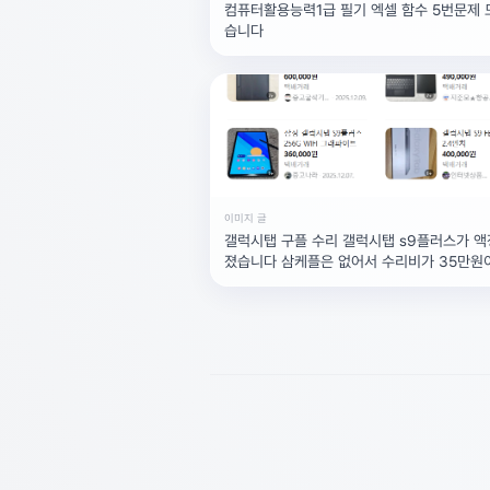
컴퓨터활용능력1급 필기 엑셀 함수 5번문제
습니다
이미지 글
갤럭시탭 구플 수리 갤럭시탭 s9플러스가 액
졌습니다 삼케플은 없어서 수리비가 35만원
데 지금 시점에서